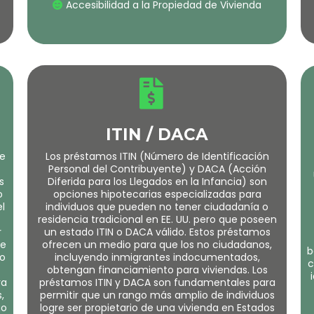
Accesibilidad a la Propiedad de Vivienda
ITIN / DACA
de
Los préstamos ITIN (Número de Identificación
Personal del Contribuyente) y DACA (Acción
s
Diferida para los Llegados en la Infancia) son
o
opciones hipotecarias especializadas para
l
individuos que pueden no tener ciudadanía o
residencia tradicional en EE. UU. pero que poseen
r
un estado ITIN o DACA válido. Estos préstamos
de
ofrecen un medio para que los no ciudadanos,
b
no
incluyendo inmigrantes indocumentados,
c
obtengan financiamiento para viviendas. Los
ra
préstamos ITIN y DACA son fundamentales para
,
permitir que un rango más amplio de individuos
go
logre ser propietario de una vivienda en Estados