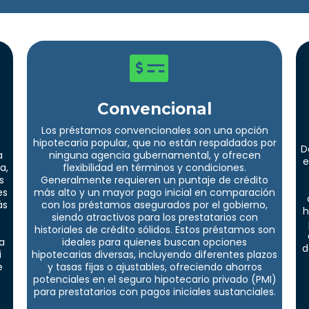
Convencional
Los préstamos convencionales son una opción
hipotecaria popular, que no están respaldados por
D
a
ninguna agencia gubernamental, y ofrecen
e
a,
flexibilidad en términos y condiciones.
s
Generalmente requieren un puntaje de crédito
es
más alto y un mayor pago inicial en comparación
ás
con los préstamos asegurados por el gobierno,
h
siendo atractivos para los prestatarios con
historiales de crédito sólidos. Estos préstamos son
a
ideales para quienes buscan opciones
d
i
hipotecarias diversas, incluyendo diferentes plazos
e
y tasas fijas o ajustables, ofreciendo ahorros
potenciales en el seguro hipotecario privado (PMI)
para prestatarios con pagos iniciales sustanciales.